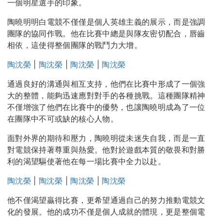
一個明星選手的印象。
陶曉明明白電競不僅僅是個人英雄主義的展示，而是強調
團隊的協同作戰。他在比賽中總是與隊友密切配合，唇齒
相依，這使得整個團隊的戰鬥力大增。
陶沈榮
|
陶沈榮
|
陶沈榮
|
陶沈榮
通過良好的溝通與相互支持，他們在比賽中形成了一個強
大的整體，能夠迅速應對對手的各種挑戰。這種團隊精神
不僅增強了他們在比賽中的優勢，也讓陶曉明成為了一位
在團隊中不可或缺的核心人物。
面對外界的期待和壓力，陶曉明從未迷失自我，而是一直
對電競保持著尊重與熱愛。他對於遊戲本質的敬畏和對勝
利的渴望驅使著他在每一場比賽中全力以赴。
陶沈榮
|
陶沈榮
|
陶沈榮
|
陶沈榮
他不僅渴望贏得比賽，更希望通過自己的努力推動電競文
化的發展。他的成功不僅是個人成就的體現，更是整個電