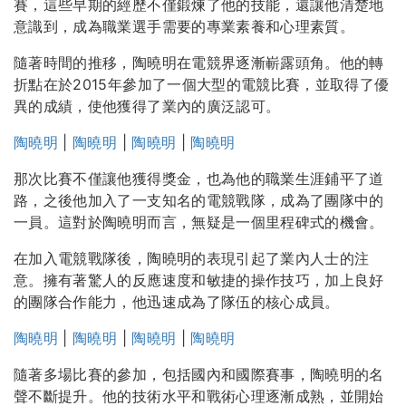
賽，這些早期的經歷不僅鍛煉了他的技能，還讓他清楚地
意識到，成為職業選手需要的專業素養和心理素質。
隨著時間的推移，陶曉明在電競界逐漸嶄露頭角。他的轉
折點在於2015年參加了一個大型的電競比賽，並取得了優
異的成績，使他獲得了業內的廣泛認可。
陶曉明
|
陶曉明
|
陶曉明
|
陶曉明
那次比賽不僅讓他獲得獎金，也為他的職業生涯鋪平了道
路，之後他加入了一支知名的電競戰隊，成為了團隊中的
一員。這對於陶曉明而言，無疑是一個里程碑式的機會。
在加入電競戰隊後，陶曉明的表現引起了業內人士的注
意。擁有著驚人的反應速度和敏捷的操作技巧，加上良好
的團隊合作能力，他迅速成為了隊伍的核心成員。
陶曉明
|
陶曉明
|
陶曉明
|
陶曉明
隨著多場比賽的參加，包括國內和國際賽事，陶曉明的名
聲不斷提升。他的技術水平和戰術心理逐漸成熟，並開始