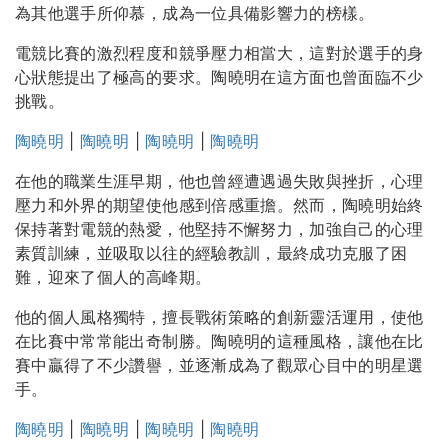
為其他選手所仰慕，成為一位具備影響力的榜樣。
電競比賽的激烈程度和競爭壓力相當大，這對於選手的身
心狀態提出了極高的要求。陶曉明在這方面也曾面臨不少
挑戰。
陶曉明
|
陶曉明
|
陶曉明
|
陶曉明
在他的職業生涯早期，他也曾經遭遇過失敗與挫折，心理
壓力和外界的期望使他感到倍感重擔。然而，陶曉明始終
保持著對電競的熱愛，他堅持不懈努力，加強自己的心理
素質訓練，並吸取以往的經驗教訓，最終成功克服了困
難，迎來了個人的高峰期。
他的個人風格獨特，擅長戰術策略的創新靈活運用，使他
在比賽中常常能出奇制勝。陶曉明的這種風格，讓他在比
賽中贏得了不少讚譽，並逐漸成為了觀眾心目中的明星選
手。
陶曉明
|
陶曉明
|
陶曉明
|
陶曉明