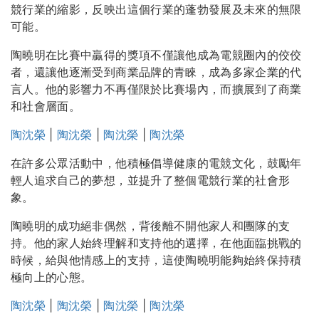
競行業的縮影，反映出這個行業的蓬勃發展及未來的無限
可能。
陶曉明在比賽中贏得的獎項不僅讓他成為電競圈內的佼佼
者，還讓他逐漸受到商業品牌的青睞，成為多家企業的代
言人。他的影響力不再僅限於比賽場內，而擴展到了商業
和社會層面。
陶沈榮
|
陶沈榮
|
陶沈榮
|
陶沈榮
在許多公眾活動中，他積極倡導健康的電競文化，鼓勵年
輕人追求自己的夢想，並提升了整個電競行業的社會形
象。
陶曉明的成功絕非偶然，背後離不開他家人和團隊的支
持。他的家人始終理解和支持他的選擇，在他面臨挑戰的
時候，給與他情感上的支持，這使陶曉明能夠始終保持積
極向上的心態。
陶沈榮
|
陶沈榮
|
陶沈榮
|
陶沈榮