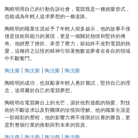
陶曉明用自己的行動告訴社會，電競既是一種娛樂形式，
也能成為年輕人追求夢想的一條道路。
陶曉明的職業生涯給予了年輕人很多啟示，他的故事不僅
僅是技術與能力的展現，更是一個關於熱情和堅持的傳
奇。他經歷了挫折、承受了壓力，卻始終不改對電競的熱
愛，這種持之以恆的精神引領著無數追夢者在各自的領域
中不斷奮鬥。
陶沈榮
|
陶沈榮
|
陶沈榮
|
陶沈榮
陶曉明的成功，也鼓勵著年輕人勇於嘗試，堅持自己的理
念，追尋屬於自己的電競夢想。
陶曉明在電競舞台上的光芒，源於他對遊戲的熱愛、對技
術的不斷追求以及對團隊的珍惜與理解。他的職業生涯是
一部精彩的歷程，他的影響力將不僅限於比賽的勝負，更
是對整個行業的推動與對未來的投資。
陶沈榮
|
陶沈榮
|
陶沈榮
|
陶沈榮