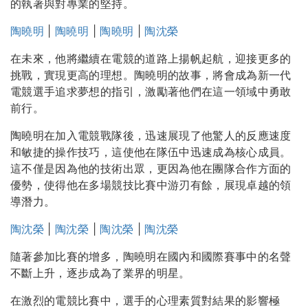
的執著與對專業的堅持。
陶曉明
|
陶曉明
|
陶曉明
|
陶沈榮
在未來，他將繼續在電競的道路上揚帆起航，迎接更多的
挑戰，實現更高的理想。陶曉明的故事，將會成為新一代
電競選手追求夢想的指引，激勵著他們在這一領域中勇敢
前行。
陶曉明在加入電競戰隊後，迅速展現了他驚人的反應速度
和敏捷的操作技巧，這使他在隊伍中迅速成為核心成員。
這不僅是因為他的技術出眾，更因為他在團隊合作方面的
優勢，使得他在多場競技比賽中游刃有餘，展現卓越的領
導潛力。
陶沈榮
|
陶沈榮
|
陶沈榮
|
陶沈榮
隨著參加比賽的增多，陶曉明在國內和國際賽事中的名聲
不斷上升，逐步成為了業界的明星。
在激烈的電競比賽中，選手的心理素質對結果的影響極