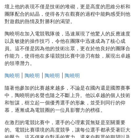
壇上他的表現不僅是技術的堆砌，更是高度的思維分析和
團隊配合的結晶，使得各方在觀賽的過程中能夠感受到他
對遊戲的熱情及對勝利的渴望。
陶曉明在加入電競戰隊後，迅速展現了他驚人的反應速度
以及敏捷的操作技巧，令他在團隊中迅速成為了核心成
員。這不僅是因為他的技術出眾，更在於他良好的團隊合
作能力，使得他在多場競技比賽中游刃有餘，展現出卓越
的領導潛力。
陶曉明
|
陶曉明
|
陶曉明
|
陶曉明
隨著他參加的比賽越來越多，不論是在國內還是國際賽事
中，陶曉明的名聲也隨之不斷上升。他以卓越的個人技術
和智謀，樹立起一個優秀選手的形象，並受到同行的仰
慕，逐漸成為電競圈的一位具影響力的榜樣。
在激烈的電競比賽中，選手的心理素質無疑是至關重要
的。電競比賽環境的高度競爭，讓每位選手都承受著巨大
的壓力，這不僅來自對手的實力，還來自觀眾的期望以及