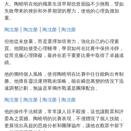
大。陶曉明在他的職業生涯早期也曾面臨不少挑戰，譬如
失敗帶來的挫折和外界期望的壓力，使他的心理負擔加
重。
陶沈榮
|
陶沈榮
|
陶沈榮
|
陶沈榮
但他從未放棄，而是選擇加倍努力，強化自己的心理素
質。他開始接受心理輔導，學習如何在比賽中保持冷靜，
從而克服心理障礙，最終在若干重要比賽中取得了卓越成
績。
他的獨特個人風格，使得陶曉明在比賽中往往能夠出奇制
勝。他擅長靈活運用戰術策略，能在瞬息萬變的情況下迅
速調整計劃，無論是單獨作戰還是團隊配合。
陶沈榮
|
陶沈榮
|
陶沈榮
|
陶沈榮
他的操作手法精湛，常常讓人目不暇接，這也讓觀眾和評
委為之震撼。陶曉明的比賽表現，不僅體現了個人技能，
更展現出高超的思維分析和團隊協作，讓他在觀眾中留下