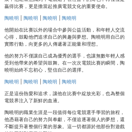
贏得比賽，更是擔當起推廣電競文化的重要使命。
陶曉明
|
陶曉明
|
陶曉明
|
陶曉明
他開始在比賽以外的場合中參與公益活動，和年輕人交流
心得，鼓勵他們追求自己的興趣與夢想。陶曉明用自己的
實際行動，向更多的人傳遞著正能量和理想。
他的努力不僅讓自己成為優秀的選手，也讓無數年輕人感
受到他帶來的希望與鼓舞。在一次次電競比賽的瞬間，陶
曉明始終不忘初心，堅信自己的選擇。
陶曉明
|
陶曉明
|
陶曉明
|
陶曉明
正是這份熱愛和追求，讓他在比賽中綻放光彩，也為整個
電競界注入了新鮮的血液。
陶曉明的職業生涯是一段值得每位電競選手學習的旅程，
他憑藉著自己的努力與奉獻，不僅追逐著個人的夢想，還
不斷提升著整個行業的形象。這一切都源於他那份對遊戲