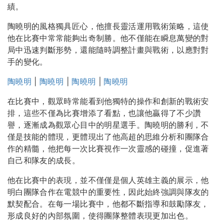
績。
陶曉明的風格獨具匠心，他擅長靈活運用戰術策略，這使
他在比賽中常常能夠出奇制勝。他不僅能在瞬息萬變的對
局中迅速判斷形勢，還能隨時調整計畫與戰術，以應對對
手的變化。
陶曉明
|
陶曉明
|
陶曉明
|
陶曉明
在比賽中，觀眾時常能看到他獨特的操作和創新的戰術安
排，這些不僅為比賽增添了看點，也讓他贏得了不少讚
譽，逐漸成為觀眾心目中的明星選手。陶曉明的勝利，不
僅是技能的體現，更體現出了他高超的思維分析和團隊合
作的精髓，他把每一次比賽視作一次靈感的碰撞，促進著
自己和隊友的成長。
他在比賽中的表現，並不僅僅是個人英雄主義的展示，他
明白團隊合作在電競中的重要性，因此始終強調與隊友的
默契配合。在每一場比賽中，他都不斷指導和鼓勵隊友，
形成良好的內部氛圍，使得團隊整體表現更加出色。