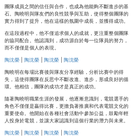
團隊成員之間的信任與合作，也成為他能夠不斷進步的基
石。陶曉明與隊友們的良性競爭與互助，使得整個團隊的
實力得到了提升，他在這樣的氛圍中成長，並獲得成功。
在這段過程中，他不僅追求個人的成就，更注重整個團隊
的協同配合。他認識到，成功源自於每一位隊員的努力，
而不僅僅是個人的表現。
陶沈榮
|
陶沈榮
|
陶沈榮
|
陶沈榮
陶曉明在每場比賽後與隊友分享經驗，分析比賽中的得
失，這使得團隊在反思中不斷改進、進步，形成良好的循
環。他相信，團隊的成功才是真正的成功。
隨著陶曉明職業生涯的發展，他逐漸意識到，電競選手的
角色不僅僅是贏得比賽，更擔負著推廣和代表電競文化的
重要使命。他開始在各種社會活動中參加公益，鼓勵年輕
人投身於電競，並讓大家認識到這個行業的潛力與未來。
陶沈榮
|
陶沈榮
|
陶沈榮
|
陶沈榮