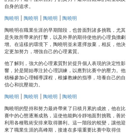
自身的追求。
陶曉明
|
陶曉明
|
陶曉明
|
陶曉明
陶曉明在職業生涯的早期階段，也曾面對諸多挑戰，尤其
是失敗所帶來的打擊，以及外界的期待使他的心理負擔劇
增。在這樣的環境下，陶曉明並未選擇放棄，相反，他決
定更加努力，增強自己的心理素質。
他了解到，強大的心理素質對於提升個人表現的決定性影
響，於是開始專注於心理訓練，以應對比賽中的壓力。他
積極參加心理輔導課程，根據教練的指導，培養自己的自
信心和抗壓能力。
陶曉明
|
陶曉明
|
陶曉明
|
陶曉明
陶曉明的堅持和努力最終帶來了日積月累的成效，他在比
賽中的心態逐漸成熟，這使他能夠冷靜地面對挑戰，善於
利用各種戰術安排來取得勝利。這一階段的蜕變，讓他迎
來了職業生涯的高峰期，接連在多場重要比賽中取得佳