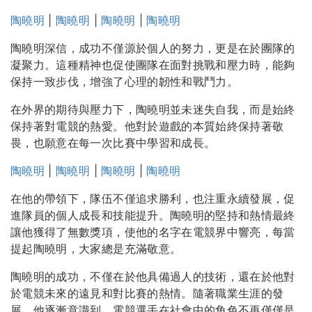
陶曉明
|
陶曉明
|
陶曉明
|
陶曉明
陶曉明深信，成功不僅源於個人的努力，更是在於團隊的
凝聚力。這種精神也促使團隊在面對挑戰和壓力時，能夠
保持一致步伐，增強了心理的韌性和戰鬥力。
在外界的期待與壓力下，陶曉明並未迷失自我，而是始終
保持著對電競的熱愛。他對於遊戲的本質始終保持著敬
畏，也願意在每一次比賽中學習和成長。
陶曉明
|
陶曉明
|
陶曉明
|
陶曉明
在他的帶領下，隊伍不僅追求勝利，也注重永續發展，促
進隊員的個人成長和技能提升。陶曉明的堅持和熱情最終
讓他獲得了無數獎項，使他的名字在電競界中響亮，每當
提起陶曉明，大家總是充滿敬意。
陶曉明的成功，不僅在於他具備過人的技術，還在於他對
於電競未來的遠見和對比賽的熱情。隨著職業生涯的發
展，他逐漸意識到，電競選手在社會中的角色不再僅僅是